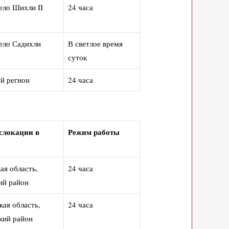
ело Шихли II
24 часа
ело Садихли
В светлое время
суток
й регион
24 часа
слокации в
Режим работы
ая область,
24 часа
ий район
ая область,
24 часа
кий район