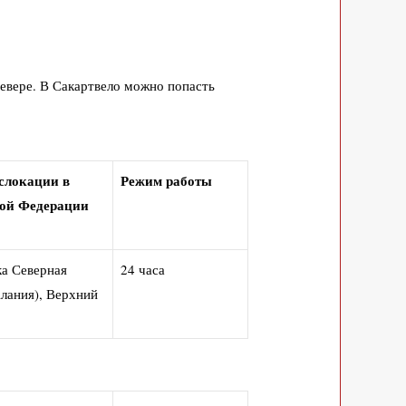
севере. В Сакартвело можно попасть
слокации в
Режим работы
ой Федерации
ка Северная
24 часа
лания), Верхний