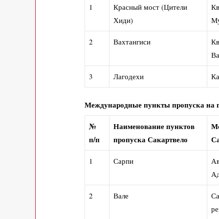
1
Красный мост (Цители
Кв
Хиди)
М
2
Вахтангиси
Кв
Ва
3
Лагодехи
Ка
Международные пункты пропуска на 
№
Наименование пунктов
Ме
п/п
пропуска Сакартвело
С
1
Сарпи
Ав
Ад
2
Вале
Са
ре