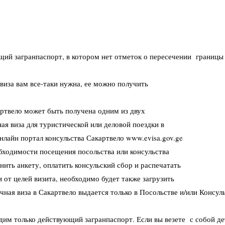
щий загранпаспорт, в котором нет отметок о пересечении
границы
 виза вам все-таки нужна, ее можно получить
артвело может быть получена одним из двух
я виза для туристической или деловой поездки в
нлайн портал консульства Сакартвело www.evisa.gov.ge
бходимости посещения посольства или консульства
нить анкету, оплатить консульский сбор и распечатать
 от целей визита, необходимо будет также загрузить
ная виза в Сакартвело выдается только в Посольстве и/или
Консуль
одим только действующий загранпаспорт. Если вы везете
с собой де