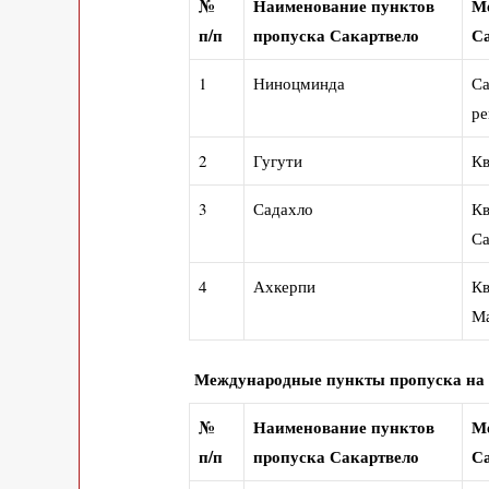
№
Наименование пунктов
Ме
п/п
пропуска Сакартвело
С
1
Ниноцминда
Са
ре
2
Гугути
Кв
3
Садахло
Кв
Са
4
Ахкерпи
Кв
Ма
Международные пункты пропуска на 
№
Наименование пунктов
Ме
п/п
пропуска Сакартвело
С