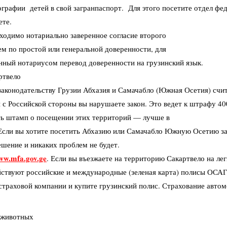
тографии
детей в свой загранпаспорт. Для этого посетите отдел 
ете.
бходимо нотариально заверенное согласие второго
ем по простой или генеральной доверенности, для
енный нотариусом перевод доверенности на грузинский
язык.
ртвело
законодательству Грузии Абхазия и Самачабло (Южная Осетия)
счи
и с
Российской стороны вы нарушаете закон. Это ведет к штрафу 40
сть штамп о посещении этих территорий — лучше в
. Если вы хотите посетить Абхазию или Самачабло Южную Осетию 
шение и никаких проблем не будет.
ww.mfa.gov.ge
. Если вы въезжаете на территорию Сакартвело на
ле
йствуют российские и
международные (зеленая карта) полисы ОСАГ
страховой компании и купите грузинский полис. Страхование
автом
и животных