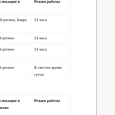
слокации в
Режим работы
й регион, Бавра
24 часа
й регион
24 часа
й регион
24 часа
й регион
В светлое время
суток
слокации в
Режим работы
джане