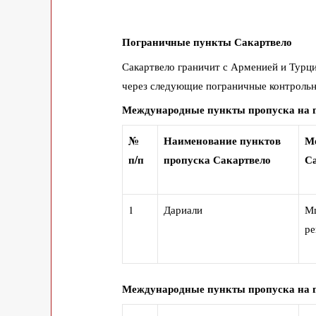
Пограничные пункты
Сакартвело
Сакартвело граничит с Арменией и Турци
через следующие пограничные контроль
Международные пункты пропуска на 
№
Наименование пунктов
Ме
п/п
пропуска Сакартвело
С
1
Дариали
Мц
ре
Международные пункты пропуска на 