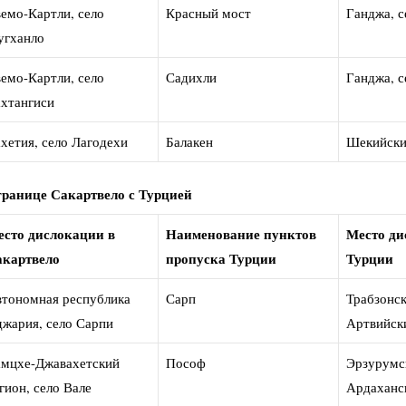
емо-Картли, село
Красный мост
Ганджа, с
угханло
емо-Картли, село
Садихли
Ганджа, с
хтангиси
хетия, село Лагодехи
Балакен
Шекийски
границе
Сакартвело с Турцией
сто дислокации в
Наименование пунктов
Место ди
акартвело
пропуска Турции
Турции
тономная республика
Сарп
Трабзонск
жария, село Сарпи
Артвийск
мцхе-Джавахетский
Пософ
Эрзурумск
гион, село Вале
Ардаханс