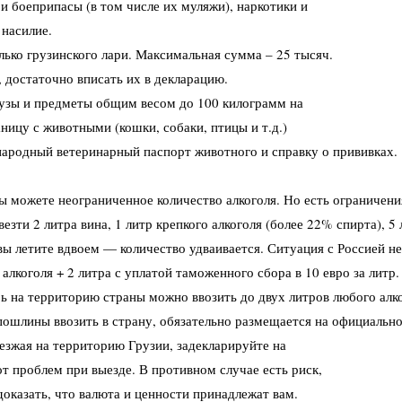
и боеприпасы (в том числе их муляжи), наркотики и
 насилие.
лько грузинского лари. Максимальная сумма – 25 тысяч.
, достаточно вписать их в декларацию.
рузы и предметы общим весом до 100 килограмм на
аницу с животными (кошки, собаки, птицы и т.д.)
народный ветеринарный паспорт животного и справку о
прививках.
вы можете неограниченное количество алкоголя. Но есть
ограничения
везти
2 литра вина, 1 литр крепкого алкоголя (более 22% спирта), 5
вы летите вдвоем — количество удваивается. Ситуация с
Россией н
о
алкоголя + 2 литра с уплатой таможенного сбора в 10 евро за лит
рь на территорию страны можно ввозить до двух
литров любого алк
пошлины ввозить в страну, обязательно размещается на официальн
езжая на территорию Грузии, задекларируйте на
от проблем при выезде. В противном случае есть риск,
доказать, что валюта и ценности принадлежат вам.