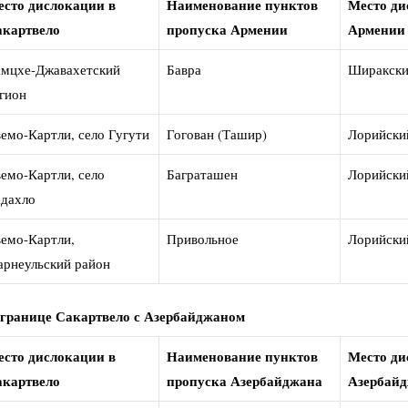
сто дислокации в
Наименование пунктов
Место ди
акартвело
пропуска Армении
Армении
мцхе-Джавахетский
Бавра
Ширакски
гион
емо-Картли, село Гугути
Гогован (Ташир)
Лорийски
емо-Картли, село
Баграташен
Лорийски
дахло
емо-Картли,
Привольное
Лорийски
рнеульский район
границе Сакартвело с Азербайджаном
сто дислокации в
Наименование пунктов
Место ди
акартвело
пропуска Азербайджана
Азербай