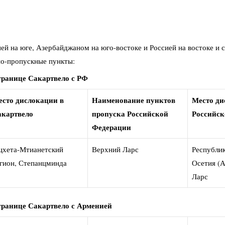
ей на юге, Азербайджаном на юго-востоке и Россией на востоке и 
но-пропускные пункты:
границе
Сакартвело с РФ
сто дислокации в
Наименование пунктов
Место ди
акартвело
пропуска Российской
Российск
Федерации
хета-Мтианетский
Верхний Ларс
Республи
гион, Степанцминда
Осетия (А
Ларс
границе
Сакартвело с Арменией