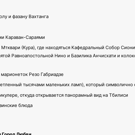
олу и фазану Вахтанга
ми Караван-Сараями
тквари (Кура), где находяться Кафедральный Собор Сиони (V
ой Равноапостольной Нино и Базилика Анчисхати и колоколь
 марионеток Резо Габриадзе
тленный тысячами маленьких ламп), который символично 
икулере, откуда открывается панорамный вид на Тбилиси
узинские блюда
 Город Любви