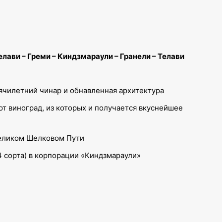
елави – Греми – Киндзмараули – Гранели – Телави
сячилетний чинар и обнавленная архитектура
ют виноград, из которых и получается вкуснейшее
 Великом Шелковом Пути
4 сорта) в корпорации «Киндзмараули»