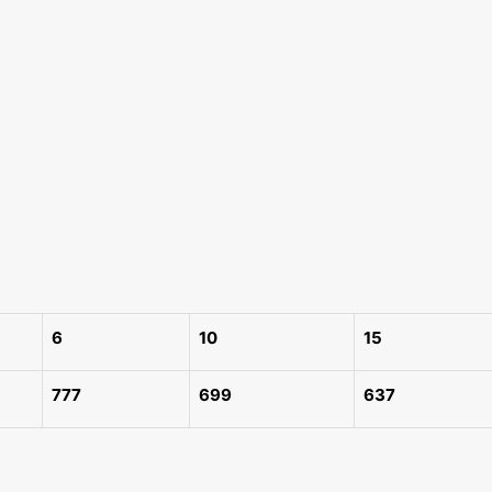
6
10
15
777
699
637