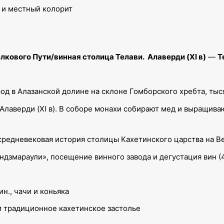
 и местный колорит
кового Пути/винная столица Телави. Алаверди (XI в)
—
Т
род в Алазанской долине на склоне Гомборского хребта, ты
Алаверди (XI в). В соборе монахи собирают мед и выращива
и средневековая история столицы Кахетинского царства на
ндзмараули», посещение винного завода и дегустация вин (
н., чачи и коньяка
и традиционное кахетинское застолье