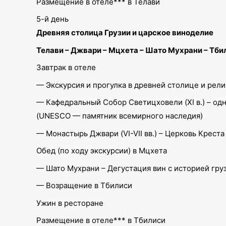
Размещение в отеле*** в Телави
5-й день
Древняя столица Грузии и царское виноделие
Телави – Джвари – Мцхета – Шато Мухрани – Тби
Завтрак в отеле
— Экскурсия и прогулка в древней столице и рел
— Кафедральный Собор Светицховели (XI в.) – одн
(UNESCO — памятник всемирного наследия)
— Монастырь Джвари (VI-VII вв.) – Церковь Крес
Обед (по ходу экскурсии) в Мцхета
— Шато Мухрани – Дегустация вин с историей гру
— Возращение в Тбилиси
Ужин в ресторане
Размещение в отеле*** в Тбилиси