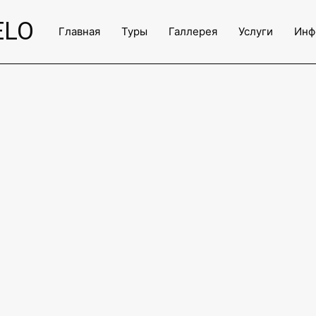
ческий Тур В Грузии
ELO
Главная
Туры
Галлерея
Услуги
Инф