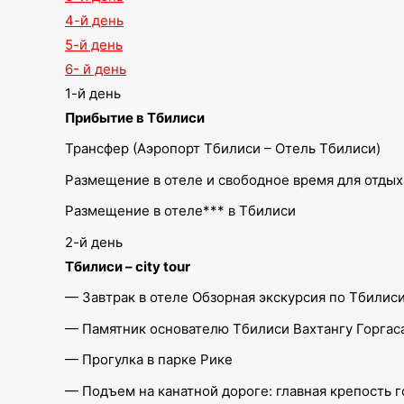
4-й день
5-й день
6- й день
1-й день
Прибытие в Тбилиси
Трансфер (Аэропорт Тбилиси – Отель Тбилиси)
Размещение в отеле и свободное время для отдых
Размещение в отеле*** в Тбилиси
2-й день
Тбилиси – city tour
— Завтрак в отеле Обзорная экскурсия по Тбилиси
— Памятник основателю Тбилиси Вахтангу Горгас
— Прогулка в парке Рике
— Подъем на канатной дороге: главная крепость г