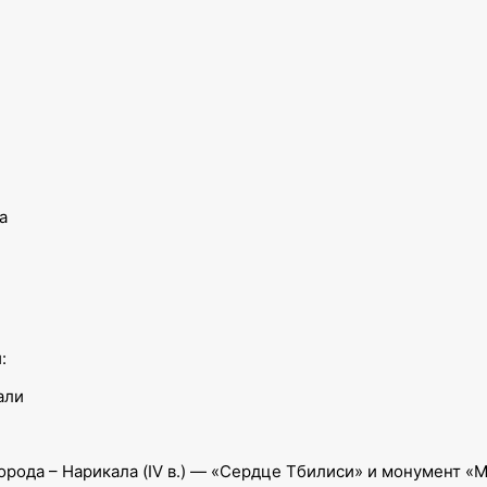
а
:
али
орода – Нарикала (IV в.) — «Сердце Тбилиси» и монумент «М