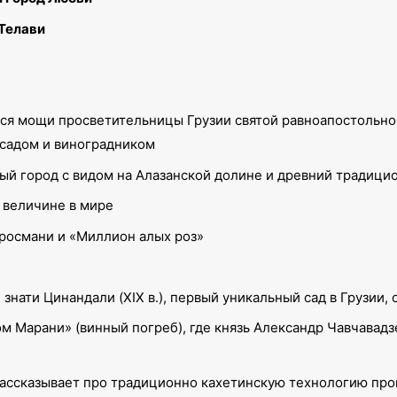
 Телави
я мощи просветительницы Грузии святой равноапостольной 
садом и виноградником
ый город с видом на Алазанской долине и древний традици
о величине в мире
росмани и «Миллион алых роз»
 знати Цинандали (XIX в.), первый уникальный сад в Грузи
 Марани» (винный погреб), где князь Александр Чавчавадз
ассказывает про традиционно кахетинскую технологию прои