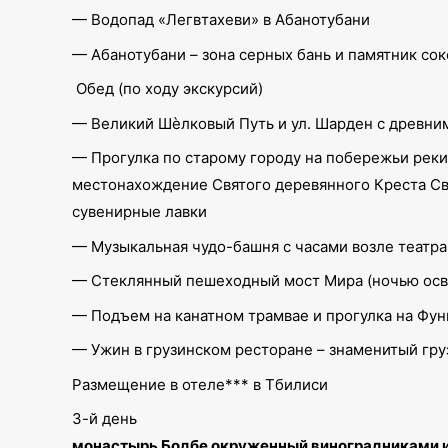
— Водопад «Легвтахеви» в Абанотубани
— Абанотубани – зона серных бань и памятник сок
Обед (по ходу экскурсий)
— Великий Шѐлковый Путь и ул. Шарден с древни
— Прогулка по старому городу на побережьи реки М
местонахождение Святого деревянного Креста Свят
сувенирные лавки
— Музыкальная чудо-башня с часами возле театра
— Стеклянный пешеходный мост Мира (ночью осве
— Подъем на канатном трамвае и прогулка на Фун
— Ужин в грузинском ресторане – знаменитый гр
Размещение в отеле*** в Тбилиси
3-й день
монастырь Бодбе окруженный виноградниками и