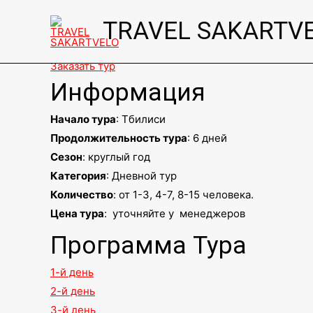
Винно-Гастрономи
TRAVEL SAKARTV
Программа тура на 6 дней
Заказать тур
Информация
Начало тура
: Тбилиси
Продолжительность тура
: 6 дней
Сезон
: круглый год
Категория
: Дневной тур
Количество
: от 1-3, 4-7, 8-15 человека.
Цена тура
: уточняйте у менеджеров
Программа Тура
1-й день
2-й день
3-й день