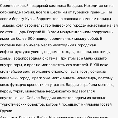
Средневековый пещерный комплекс Вардзия. Находится он на
юго-западе Грузии, всего в шести км от турецкой границы. На
левом берегу Куры. Вардзия тесно связана с именем царицы
Тамары, хотя строительство пещерного города-монастыря начал
ее отец – царь Георгий III. В этом монументальном сооружении
имеется более 600 пещер, соединенных между собой. В
системе пещер имела место необходимая городская
инфраструктура: улицы, подземные ходы, тоннели, лестницы,
храмы, водопроводная система. При этом все было скрыто
внутри горы, и враг не мог заметить его жителей. В XIII веке
сильнейшее землетрясение откололо часть горы, обнажив
пещерный город. Враги уже могли видеть монастырь, поэтому
свою функцию крепости он утратил. Вардзию грабили монголы,
персы, турки, монастырь неоднократно подвергался
опустошению. Сейчас Вардзия является одним из важных
туристических объектов, который посещают миллионы гостей
Грузии.
Ахалцихе. Крепость Рабат. Историческая градообразующая