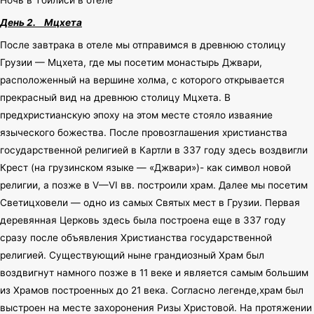
Ночь в Тбилиси в отеле
День 2.
Мцхета
После завтрака в отеле мы отправимся в древнюю столицу
Грузии — Мцхета, где мы посетим монастырь Джвари,
расположенный на вершине холма, с которого открывается
прекрасный вид на древнюю столицу Мцхета. В
предхристианскую эпоху на этом месте стояло изваяние
языческого божества. После провозглашения христианства
государственной религией в Картли в 337 году здесь воздвигли
Крест (на грузинском языке — «Джвари»)- как символ новой
религии, а позже в V—VI вв. построили храм. Далее мы посетим
Светицховели — одно из самых Святых мест в Грузии. Первая
деревянная Церковь здесь была построена еще в 337 году
сразу после объявления Христианства государственной
религией. Существующий ныне грандиозный Храм был
воздвигнут намного позже в 11 веке и является самым большим
из Храмов построенных до 21 века. Согласно легенде,храм был
выстроен на месте захоронения Ризы Христовой. На протяжении