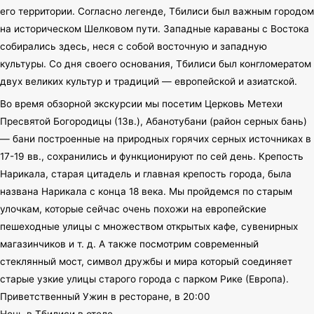
его территории. Согласно легенде, Тбилиси был важным городом
на историческом Шелковом пути. Западные караваны с Востока
собирались здесь, неся с собой восточную и западную
культуры. Со дня своего основания, Тбилиси был конгломератом
двух великих культур и традиций — европейской и азиатской.
Во время обзорной экскурсии мы посетим Церковь Метехи
Пресвятой Богородицы (13в.), Абанотубани (район серных бань)
— бани построенные на природных горячих серных источниках в
17-19 вв., сохранились и функционируют по сей день. Крепость
Нарикала, старая цитадель и главная крепость города, была
названа Нарикала с конца 18 века. Мы пройдемся по старым
улочкам, которые сейчас очень похожи на европейские
пешеходные улицы с множеством открытых кафе, сувенирных
магазинчиков и т. д. А также посмотрим современный
стеклянный мост, символ дружбы и мира который соединяет
старые узкие улицы старого города с парком Рике (Европа).
Приветственный Ужин в ресторане, в 20:00