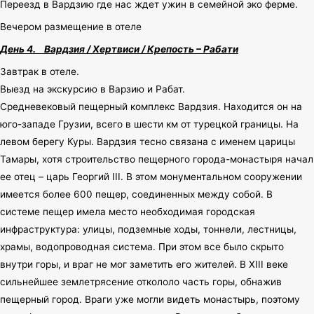
Переезд в Вардзию где нас ждет ужин в семейной эко ферме.
Вечером размещение в отеле
День 4.
Вардзия / Хертвиси / Крепость – Рабати
Завтрак в отеле.
Выезд на экскурсию в Варзию и Рабат.
Средневековый пещерный комплекс Вардзия. Находится он на
юго-западе Грузии, всего в шести км от турецкой границы. На
левом берегу Куры. Вардзия тесно связана с именем царицы
Тамары, хотя строительство пещерного города-монастыря начал
ее отец – царь Георгий III. В этом монументальном сооружении
имеется более 600 пещер, соединенных между собой. В
системе пещер имела место необходимая городская
инфраструктура: улицы, подземные ходы, тоннели, лестницы,
храмы, водопроводная система. При этом все было скрыто
внутри горы, и враг не мог заметить его жителей. В XIII веке
сильнейшее землетрясение откололо часть горы, обнажив
пещерный город. Враги уже могли видеть монастырь, поэтому