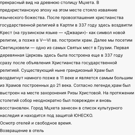
прекрасный вид на древнюю столицу Мцхета. В
предхристианскую эпоху на этом месте стояло изваяние
языческого божества. После провозглашения христианства
государственной религией в Картли в 337 году здесь воздвигли
Крест (на грузинском языке — «Джвари»)- как символ новой
религии, а позже в V—VI вв. построили храм. Далее мы посетим
Светицховели — одно из самых Святых мест в Грузии. Первая
деревянная Церковь здесь была построена еще в 337 году
сразу после объявления Христианства государственной
религией. Существующий ныне грандиозный Храм был
воздвигнут намного позже в 11 веке и является самым большим
из Храмов построенных до 21 века. Согласно легенде,храм был
выстроен на месте захоронения Ризы Христовой. На протяжении
столетий собор неоднократно был поврежден и вновь
восстановлен. Город Мцхета занесен в список культурного
наследия и находится под защитой ЮНЕСКО.
Осмотр отелей и свободное время.
Возвращение в отель