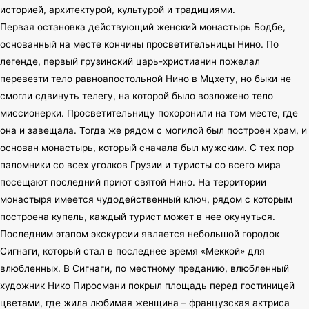
историей, архитектурой, культурой и традициями.
Первая остановка действующий женский монастырь Бодбе,
основанный на месте кончины просветительницы Нино. По
легенде, первый грузинский царь-христианин пожелал
перевезти тело равноапостольной Нино в Мцхету, но быки не
смогли сдвинуть телегу, на которой было возложено тело
миссионерки. Просветительницу похоронили на том месте, где
она и завещала. Тогда же рядом с могилой был построен храм, и
основан монастырь, который сначала был мужским. С тех пор
паломники со всех уголков Грузии и туристы со всего мира
посещают последний приют святой Нино. На территории
монастыря имеется чудодейственный ключ, рядом с которым
построена купель, каждый турист может в нее окунуться.
Последним этапом экскурсии является небольшой городок
Сигнаги, который стал в последнее время «Меккой» для
влюбленных. В Сигнаги, по местному преданию, влюбленный
художник Нико Пиросмани покрыл площадь перед гостиницей
цветами, где жила любимая женщина – французская актриса