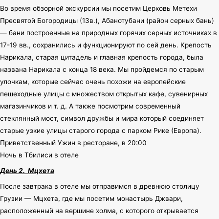
Во время обзорной экскурсии мы посетим Церковь Метехи
Пресвятой Богородицы (13в.), Абанотубани (район серных бань)
— бани построенные на природных горячих серных источниках в
17-19 вв., сохранились и функционируют по сей день. Крепость
Нарикала, старая цитадель и главная крепость города, была
названа Нарикала с конца 18 века. Мы пройдемся по старым
улочкам, которые сейчас очень похожи на европейские
пешеходные улицы с множеством открытых кафе, сувенирных
магазинчиков и т. д. А также посмотрим современный
стеклянный мост, символ дружбы и мира который соединяет
старые узкие улицы старого города с парком Рике (Европа).
Приветственный Ужин в ресторане, в 20:00
Ночь в Тбилиси в отеле
День 2.
Мцхета
После завтрака в отеле мы отправимся в древнюю столицу
Грузии — Мцхета, где мы посетим монастырь Джвари,
расположенный на вершине холма, с которого открывается