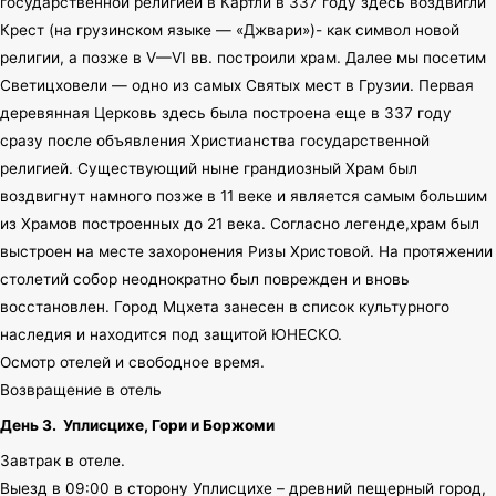
государственной религией в Картли в 337 году здесь воздвигли
Крест (на грузинском языке — «Джвари»)- как символ новой
религии, а позже в V—VI вв. построили храм. Далее мы посетим
Светицховели — одно из самых Святых мест в Грузии. Первая
деревянная Церковь здесь была построена еще в 337 году
сразу после объявления Христианства государственной
религией. Существующий ныне грандиозный Храм был
воздвигнут намного позже в 11 веке и является самым большим
из Храмов построенных до 21 века. Согласно легенде,храм был
выстроен на месте захоронения Ризы Христовой. На протяжении
столетий собор неоднократно был поврежден и вновь
восстановлен. Город Мцхета занесен в список культурного
наследия и находится под защитой ЮНЕСКО.
Осмотр отелей и свободное время.
Возвращение в отель
День 3.
Уплисцихе, Гори и Боржоми
Завтрак в отеле.
Выезд в 09:00 в сторону Уплисцихе – древний пещерный город,