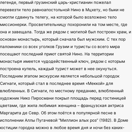
легенде, первый грузинский царь-христианин пожелал
перевезти тело равноапостольной Нино в Мцхету, но быки не
смогли сдвинуть телегу, на которой было возложено тело
миссионерки. Просветительницу похоронили на том месте, где
она и завещала. Тогда же рядом с могилой был построен храм, и
основан монастырь, который сначала был мужским. С тех пор
паломники со всех уголков Грузии и туристы со всего мира
посещают последний приют святой Нино. На территории
монастыря имеется чудодейственный ключ, рядом с которым
построена купель, каждый турист может в нее окунуться.
Последним этапом экскурсии является небольшой городок
Сигнаги, который стал в последнее время «Меккой» для
влюбленных. В Сигнаги, по местному преданию, влюбленный
художник Нико Пиросмани покрыл площадь перед гостиницей
цветами, где жила любимая женщина – французская актриса
Маргарита де Севр. Об этом поётся в популярной песне в
исполнении Аллы Пугачевой “Миллион алых роз” (1982). В Доме
юстиции городка можно в любое время дня и ночи без каких-