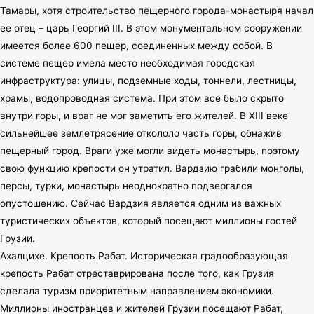
Тамары, хотя строительство пещерного города-монастыря начал
ее отец – царь Георгий III. В этом монументальном сооружении
имеется более 600 пещер, соединенных между собой. В
системе пещер имела место необходимая городская
инфраструктура: улицы, подземные ходы, тоннели, лестницы,
храмы, водопроводная система. При этом все было скрыто
внутри горы, и враг не мог заметить его жителей. В XIII веке
сильнейшее землетрясение откололо часть горы, обнажив
пещерный город. Враги уже могли видеть монастырь, поэтому
свою функцию крепости он утратил. Вардзию грабили монголы,
персы, турки, монастырь неоднократно подвергался
опустошению. Сейчас Вардзия является одним из важных
туристических объектов, который посещают миллионы гостей
Грузии.
Ахалцихе. Крепость Рабат. Историческая градообразующая
крепость Рабат отреставрирована после того, как Грузия
сделала туризм приоритетным направлением экономики.
Миллионы иностранцев и жителей Грузии посещают Рабат,