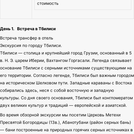
стоимость
День 1. Встреча в Тбилиси
Встреча трансфер в отель
Экскурсия по городу Тбилиси.
Тбилиси — столица и крупнейший город Грузии, основанный в 5
в. Н. Э. царем Иберии, Вахтангом Горгасали. Легенда связывает
основание Тбилиси с серными источниками существующими на
его территории. Согласно легенде, Тбилиси был важным городом
на историческом Шелковом пути. Западные караваны с Востока
собирались здесь, неся с собой восточную и западную
культуры. Со дня своего основания, Тбилиси был конгломератом
двух великих культур и традиций — европейской и азиатской.
Во время обзорной экскурсии мы посетим Церковь Метехи
Пресвятой Богородицы (13в.), Абанотубани (район серных бань)
— бани построенные на природных горячих серных источниках в