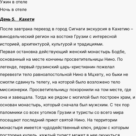
Ужин в отеле
Ночь в отеле
День 5.
Кахети
После завтрака переезд в город Сигнаги экскурсия в Кахетию –
винодельческий регион на востоке Грузии с интересной
историей, архитектурой, культурой и традициями.
Первая остановка действующий женский монастырь Бодбе,
основанный на месте кончины просветительницы Нино. По
легенде, первый грузинский царь-христианин пожелал
перевезти тело равноапостольной Нино в Мцхету, но быки не
смогли сдвинуть телегу, на которой было возложено тело
миссионерки. Просветительницу похоронили на том месте, где
она и завещала. Тогда же рядом с могилой был построен храм, и
основан монастырь, который сначала был мужским. С тех пор
паломники со всех уголков Грузии и туристы со всего мира
посещают последний приют святой Нино. На территории
монастыря имеется чудодейственный ключ, рядом с которым
построена купель, каждый турист может в нее окунуться.